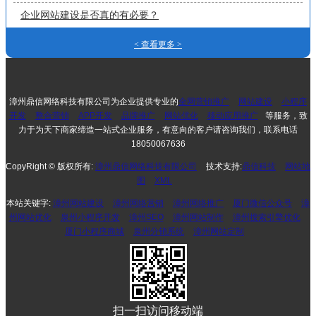
企业网站建设是否真的有必要？
< 查看更多 >
漳州鼎信网络科技有限公司为企业提供专业的
全网营销推广
网站建设
小程序
开发
整合营销
APP开发
品牌推广
网站优化
移动应用推广
等服务，致
力于为天下商家缔造一站式企业服务，有意向的客户请咨询我们，联系电话
18050067636
CopyRight © 版权所有:
漳州鼎信网络科技有限公司
技术支持:
鼎信科技
网站地
图
XML
本站关键字:
漳州网站建设
漳州网络营销
漳州网络推广
厦门微信公众号
漳
州网站优化
泉州小程序开发
漳州SEO
漳州网站制作
漳州搜索引擎优化
厦门小程序商城
泉州分销系统
漳州网站定制
扫一扫访问移动端