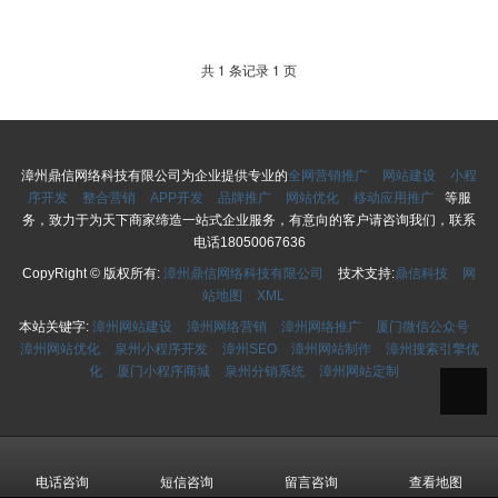
共 1 条记录 1 页
漳州鼎信网络科技有限公司为企业提供专业的
全网营销推广
网站建设
小程
序开发
整合营销
APP开发
品牌推广
网站优化
移动应用推广
等服
务，致力于为天下商家缔造一站式企业服务，有意向的客户请咨询我们，联系
电话18050067636
CopyRight © 版权所有:
漳州鼎信网络科技有限公司
技术支持:
鼎信科技
网
站地图
XML
本站关键字:
漳州网站建设
漳州网络营销
漳州网络推广
厦门微信公众号
漳州网站优化
泉州小程序开发
漳州SEO
漳州网站制作
漳州搜索引擎优
化
厦门小程序商城
泉州分销系统
漳州网站定制
电话咨询
短信咨询
留言咨询
查看地图